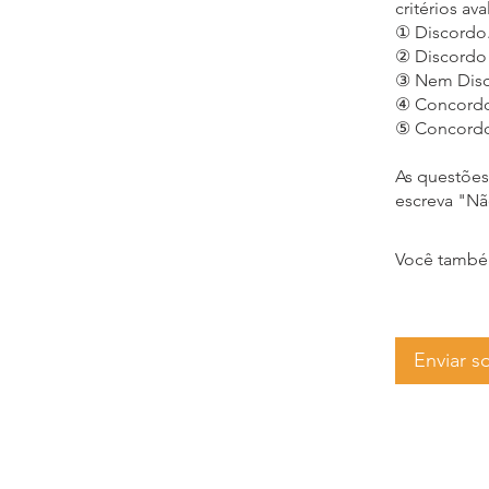
critérios av
① Discordo
② Discordo 
③ Nem Disc
④ Concordo
⑤ Concord
As questões
escreva "Nã
Você também
Enviar so