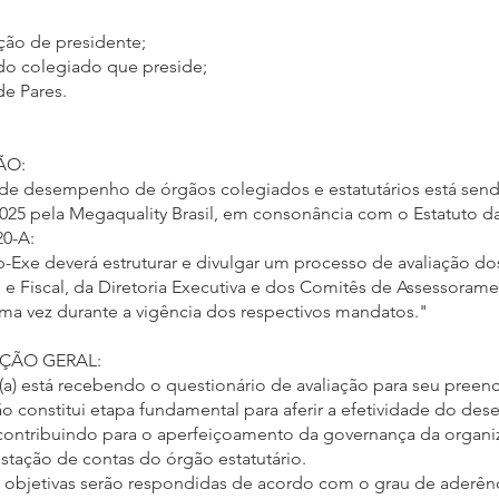
ação de presidente;
 do colegiado que preside;
de Pares.
ÃO:
 de desempenho de órgãos colegiados e estatutários está send
025 pela Megaquality Brasil, em consonância com o Estatuto d
20-A:
-Exe deverá estruturar e divulgar um processo de avaliação d
o e Fiscal, da Diretoria Executiva e dos Comitês de Assessoram
a vez durante a vigência dos respectivos mandatos."
AÇÃO GERAL:
(a) está recebendo o questionário de avaliação para seu preen
ção constitui etapa fundamental para aferir a efetividade do d
contribuindo para o aperfeiçoamento da governança da organiz
estação de contas do órgão estatutário.
 objetivas serão respondidas de acordo com o grau de aderên