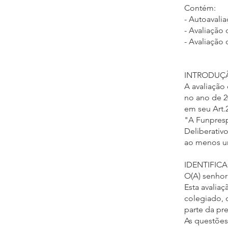
Contém:
- Autoavali
- Avaliação
- Avaliação 
INTRODUÇ
A avaliação
no ano de 2
em seu Art.
"A Funpresp
Deliberativ
ao menos um
IDENTIFIC
O(A) senhor
Esta avalia
colegiado, 
parte da pr
As questões