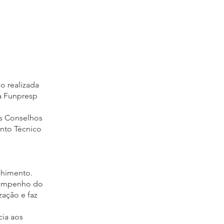
o realizada
a Funpresp
os Conselhos
ento Técnico
chimento.
esempenho do
ação e faz
cia aos