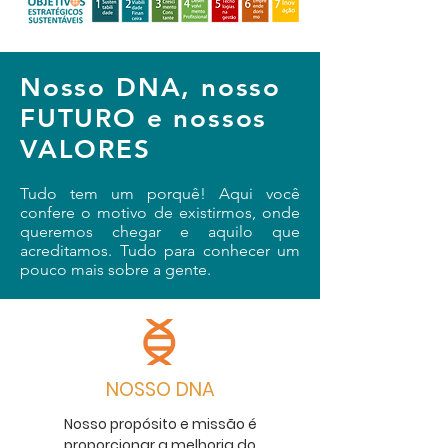
Nosso DNA, nosso
FUTURO e nossos
VALORES
Tudo tem um porquê! Aqui você
confere o motivo de existirmos, onde
queremos chegar e aquilo que
acreditamos. Tudo para conhecer um
pouco mais sobre a gente.
NOSSO DNA
Nosso propósito e missão é
proporcionar a melhoria do