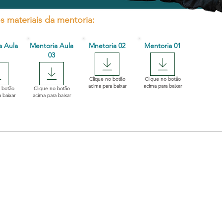
s materiais da mentoria:
a Aula
Mentoria Aula
Mnetoria 02
Mentoria 01
03
Clique no botão
Clique no botão
acima para baixar
acima para baixar
 botão
Clique no botão
 baixar
acima para baixar