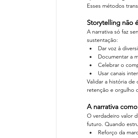
Esses métodos trans
Storytelling não é
A narrativa só faz s
sustentação:
Dar voz à divers
Documentar a me
Celebrar o comp
Usar canais inte
Validar a história d
retenção e orgulho 
A narrativa como 
O verdadeiro valor d
futuro. Quando estru
Reforço da mar