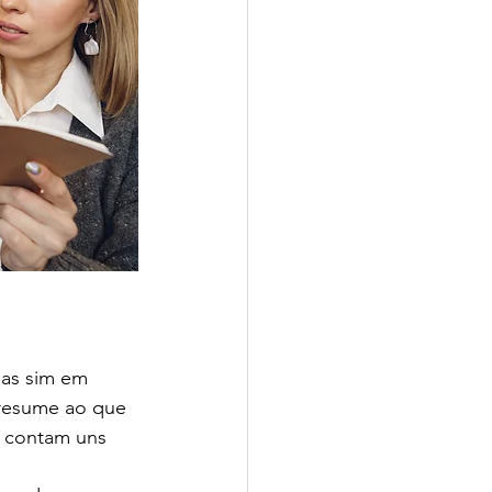
mas sim em 
 resume ao que 
s contam uns 