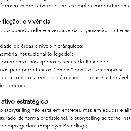
formam valores abstratos em exemplos comportamentai
 ficção: é vivência
entido quando reflete a verdade da organização. Entre as 
idade de áreas e níveis hierárquicos;
mória institucional (o legado);
ortamento, não apenas o resultado financeiro;
rnos para perpetuar as "lendas" positivas da empresa.
e quem constrói a empresa é o caminho mais sustentável p
de pertencer.
ativo estratégic
o
o storytelling não está em entreter, mas em educar e alin
turado de forma profissional, o storytelling se torna in
ca empregadora (Employer Branding);