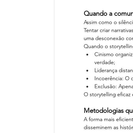
Quando a comuni
Assim como o silêncio
Tentar criar narrativ
uma desconexão com 
Quando o storytelli
Cinismo organi
verdade;
Liderança distan
Incoerência: O d
Exclusão: Apena
O storytelling eficaz
Metodologias que
A forma mais eficien
disseminem as histór