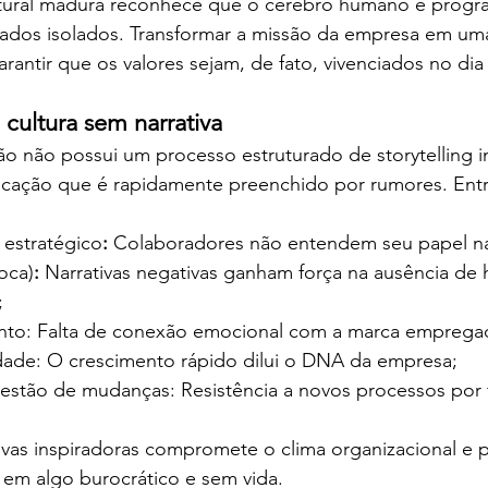
tural madura reconhece que o cérebro humano é progr
 dados isolados. Transformar a missão da empresa em uma 
rantir que os valores sejam, de fato, vivenciados no dia 
cultura sem narrativa
 não possui um processo estruturado de storytelling i
ação que é rapidamente preenchido por rumores. Entre
estratégico
:
 Colaboradores não entendem seu papel na
oca)
:
 Narrativas negativas ganham força na ausência de h
;
nto: Falta de conexão emocional com a marca emprega
dade: O crescimento rápido dilui o DNA da empresa;
gestão de mudanças: Resistência a novos processos por f
ivas inspiradoras compromete o clima organizacional e 
a em algo burocrático e sem vida.