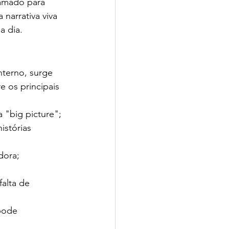
amado para 
narrativa viva 
a dia.
nterno, surge 
 os principais 
 "big picture";
istórias 
dora;
alta de 
pode 