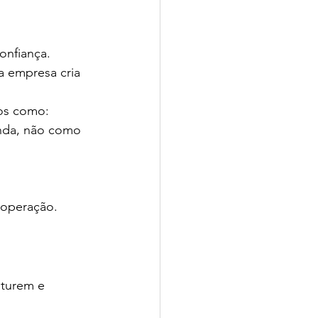
onfiança. 
da empresa cria 
vos como:
nda, não como 
 operação.
pturem e 