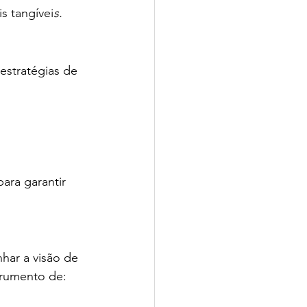
s tangívei
s.
estratégias de 
ara garantir 
har a visão de 
strumento de: