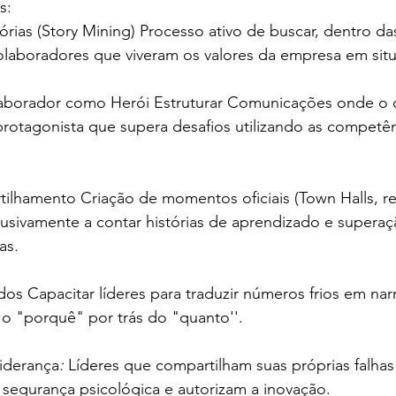
s:
rias (Story Mining)
Processo ativo de buscar, dentro da
laboradores que viveram os valores da empresa em situa
aborador como Herói
Estruturar Comunicações onde o c
rotagonista que supera desafios utilizando as competên
tilhamento Criação de momentos oficiais (Town Halls, r
usivamente a contar histórias de aprendizado e superaç
as
.
ados
Capacitar líderes para traduzir números frios em narr
 o "porquê" por trás do "quanto''.
iderança
: 
Líderes que compartilham suas próprias falhas
segurança psicológica e autorizam a inovação.