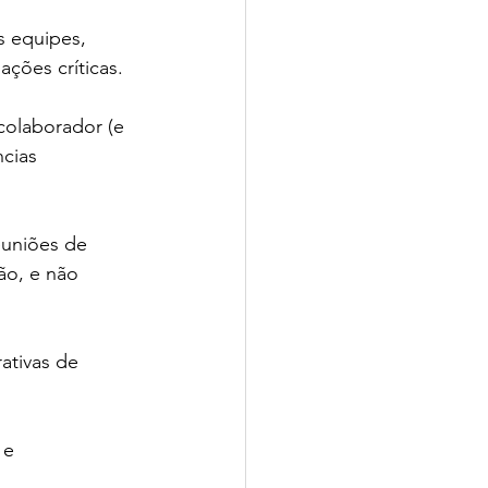
s equipes, 
ções críticas.
olaborador (e 
cias 
euniões de 
ão, e não 
ativas de 
 e 