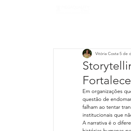
Início
Sobre
Vitória Costa
5 de 
Storytell
Fortalec
Em organizações que
questão de endomark
falham ao tentar tran
institucionais que 
A narrativa é o difer
histórias humanas p