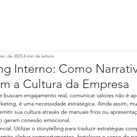
Serviços
Loja
Cursos Online
Contato
dez. de 2025
4 min de leitura
ing Interno: Como Narrati
em a Cultura da Empresa
 buscam engajamento real, comunicar valores não é a
eting, é uma necessidade estratégica. Ainda assim, mu
smitir sua cultura através de manuais frios ou apresenta
não geram conexão emocional.
encial. Utilizar o storytelling para traduzir estratégias co
ermite alinhar comportamentos, fortalecer o senso de p