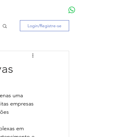
Entre ou cadastre-se
Login/Registre-se
vas
penas uma 
itas empresas 
ções 
mplexas em 
ertencimento e 