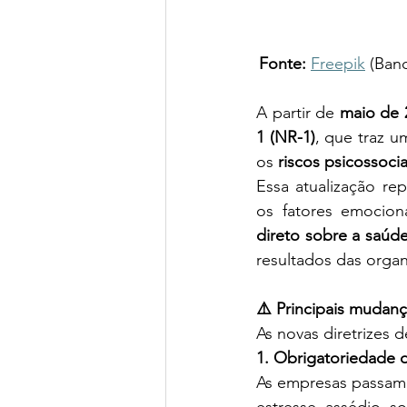
 Fonte: 
Freepik
 (Ban
A partir de 
maio de 
1 (NR-1)
, que traz u
os 
riscos psicossocia
Essa atualização rep
os fatores emocion
direto sobre a saúd
resultados das organ
⚠️ Principais mudan
As novas diretrizes d
1. Obrigatoriedade d
As empresas passam 
estresse, assédio, s