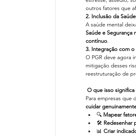
outros fatores que 
2. Inclusão da Saúd
A saúde mental deixa
Saúde e Segurança n
contínuo
. 
3. Integração com o
O PGR deve agora in
mitigação desses ris
reestruturação de pr
 O que isso significa
Para empresas que d
cuidar genuinamente
🔍 
Mapear fatore
🛠️ 
Redesenhar p
📊 
Criar indica