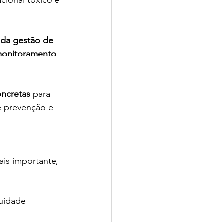
 da gestão de 
monitoramento 
oncretas
 para 
e prevenção e 
is importante, 
uidade 