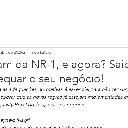
Serviços
Loja
Cursos Online
Contato
abr. de 2025
2 min de leitura
am da NR-1, e agora? Sai
quar o seu negócio!
 as adequações normativas é essencial para não ter surp
 cobrar que as novas regras já estejam implementadas e
ality Brasil pode apoiar seu negócio!
Reynald Magri 
-  Processos. Pessoas. Resultados Conectados.