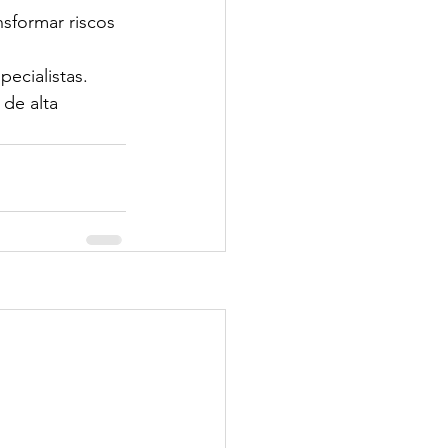
sformar riscos 
cialistas. 
de alta 