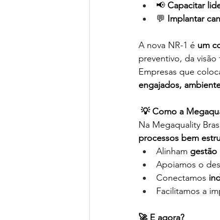
📢 
Capacitar lid
💬 
Implantar can
A nova NR-1 é 
um co
preventivo, da visão
Empresas que coloca
engajados, ambiente
💡 Como a Megaqual
Na Megaquality Brasi
processos bem estru
Alinham 
gestão 
Apoiamos o des
Conectamos 
in
Facilitamos a i
🚀 E agora?