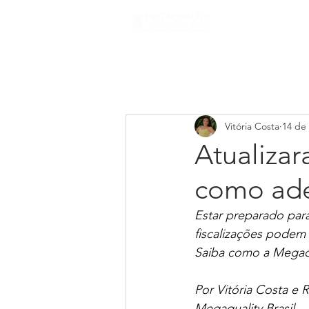
Início
Sobre
Vitória Costa
14 de 
Atualizar
como ade
Estar preparado para
fiscalizações podem
Saiba como a Megaqu
Por Vitória Costa e 
Megaquality Brasil  