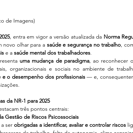
co de Imagens) 
2025
, entra em vigor a versão atualizada da 
Norma Regul
m novo olhar para a 
saúde e segurança no trabalho
, co
is
 e a 
saúde mental dos trabalhadores
. 
resenta 
uma mudança de paradigma
, ao reconhecer o
ais, organizacionais e sociais no ambiente de trabal
e e o desempenho dos profissionais
 — e, consequentem
izações. 
ças da NR-1 para 2025
estacam três pontos centrais: 
a Gestão de Riscos Psicossociais
a ser 
obrigadas a identificar, avaliar e controlar riscos
 li
obrecarga de trabalho, falta de autonomia, clima organiza