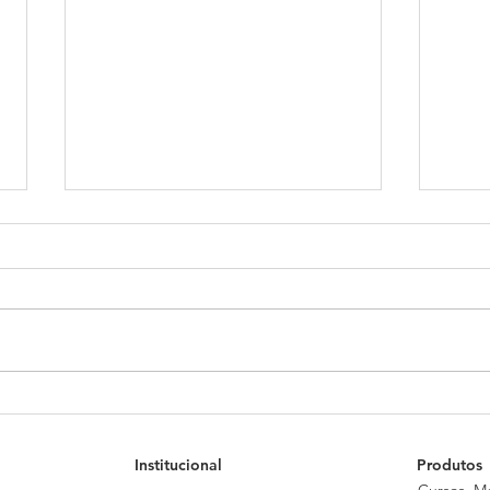
Política de alçadas de
Danç
decisão: o mapa que impede
2026
o conselho de virar gargalo
plan
Institucional
Produtos
operacional