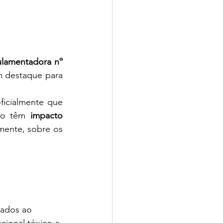
amentadora nº 
m destaque para 
ficialmente que 
ho têm 
impacto 
ente, sobre os 
gados ao 
cional tóxico e 