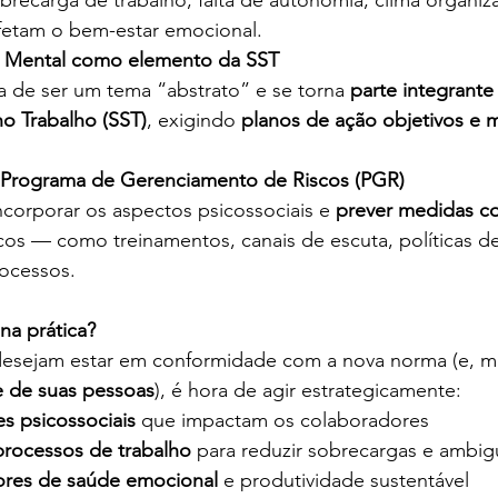
afetam o bem-estar emocional. 
e Mental como elemento da SST
 de ser um tema “abstrato” e se torna 
parte integrante
o Trabalho (SST)
, exigindo 
planos de ação objetivos e 
 Programa de Gerenciamento de Riscos (PGR)
corporar os aspectos psicossociais e 
prever medidas c
cos — como treinamentos, canais de escuta, políticas d
ocessos. 
 na prática?
esejam estar em conformidade com a nova norma (e, ma
 de suas pessoas
), é hora de agir estrategicamente: 
s psicossociais
 que impactam os colaboradores 
rocessos de trabalho
 para reduzir sobrecargas e ambig
dores de saúde emocional
 e produtividade sustentável 